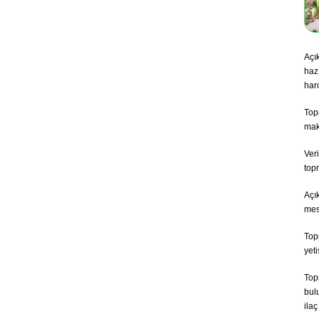
Açık
haz
harc
Topr
maki
Ver
top
Açı
mes
Top
yeti
Top
bul
ilaç