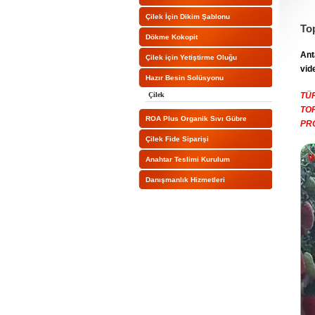
Çilek İçin Dikim Şablonu
To
Dökme Kokopit
Ant
Çilek için Yetiştirme Oluğu
vid
Hazır Besin Solüsyonu
TÜ
Çilek
TO
ROA Plus Organik Sıvı Gübre
PR
Çilek Fide Siparişi
Anahtar Teslimi Kurulum
Danışmanlık Hizmetleri