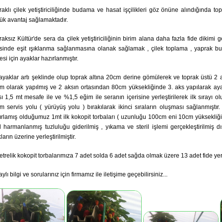
raklı çilek yetiştiriciliğinde budama ve hasat işçilikleri göz önüne alındığında topr
ük avantaj sağlamaktadır.
aksız Kültür'de sera da çilek yetiştiriciliğinin birim alana daha fazla fide dikimi g
rsinde eşit ışıklanma sağlanmasına olanak sağlamak , çilek toplama , yaprak bu
si için ayaklar hazırlanmıştır.
ayaklar artı şeklinde olup toprak altına 20cm derine gömülerek ve toprak üstü 2
m olarak yapılmış ve 2 aksın ortasından 80cm yüksekliğinde 3. aks yapılarak ayak
sı 1,5 mt mesafe ile ve %1,5 eğim ile seranın içerisine yerleştirilerek ilk sırayı olu
m servis yolu ( yürüyüş yolu ) bırakılarak ikinci sıraların oluşması sağlanmıştır. 
ırlamış olduğumuz 1mt ilk kokopit torbaları ( uzunluğu 100cm eni 10cm yüksekliğ
l harmanlanmış tuzluluğu giderilmiş , yıkama ve steril işlemi gerçekleştirilmiş dış
ların üzerine yerleştirilmiştir.
etrelik kokopit torbalarımıza 7 adet solda 6 adet sağda olmak üzere 13 adet fide yerl
ylı bilgi ve sorularınız için firmamız ile iletişime geçebilirsiniz...