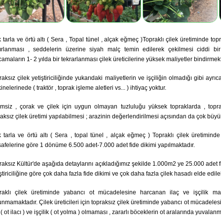
 tarla ve örtü altı ( Sera , Topal tünel , alçak eğmeç )Topraklı çilek üretiminde top
ırlanması , seddelerin üzerine siyah malç temin edilerek çekilmesi ciddi bir
amaların 1- 2 yılda bir tekrarlanması çilek üreticilerine yüksek maliyetler bindirmekt
aksız çilek yetiştiriciliğinde yukarıdaki maliyetlerin ve işçiliğin olmadığı gibi ayrıc
nelerinede ( traktör , toprak işleme aletleri vs... ) ihtiyaç yoktur.
imsiz , çorak ve çilek için uygun olmayan tuzluluğu yüksek topraklarda , topra
raksız çilek üretimi yapılabilmesi ; arazinin değerlendirilmesi açısından da çok büy
k tarla ve örtü altı ( Sera , topal tünel , alçak eğmeç ) Topraklı çilek üretimin
afelerine göre 1 dönüme 6.500 adet-7.000 adet fide dikimi yapılmaktadır.
raksız Kültür'de aşağıda detaylarını açıkladığımız şekilde 1.000m2 ye 25.000 adet fi
ştiriciliğine göre çok daha fazla fide dikimi ve çok daha fazla çilek hasadı elde edile
raklı çilek üretiminde yabancı ot mücadelesine harcanan ilaç ve işçilik maliyet
unmamaktadır. Çilek üreticileri için topraksız çilek üretiminde yabancı ot mücadele
 ( ot ilacı ) ve işçilik ( ot yolma ) olmaması , zararlı böceklerin ot aralarında yuva