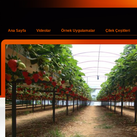
Ana Sayfa
Videolar
Örnek Uygulamalar
Çilek Çeşitleri
b3