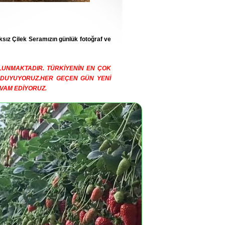
ksız Çilek Seramızın günlük fotoğraf ve
ULUNMAKTADIR. TÜRKİYENİN EN ÇOK
 DUYUYORUZ.HER GEÇEN GÜN YENİ
VAM EDİYORUZ.