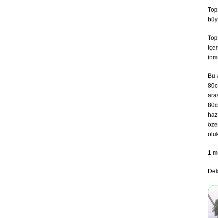
Top
büy
Topr
içe
inme
Bu 
80c
ara
80c
haz
öze
oluk
1 m
Deta