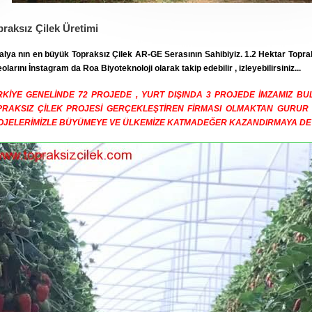
praksız Çilek Üretimi
alya nın en büyük Topraksız Çilek AR-GE Serasının Sahibiyiz. 1.2 Hektar Topra
eolarını İnstagram da Roa Biyoteknoloji olarak takip edebilir , izleyebilirsiniz...
RKİYE GENELİNDE 72 PROJEDE , YURT DIŞINDA 3 PROJEDE İMZAMIZ B
PRAKSIZ ÇİLEK PROJESİ GERÇEKLEŞTİREN FİRMASI OLMAKTAN GURUR
OJELERİMİZLE BÜYÜMEYE VE ÜLKEMİZE KATMADEĞER KAZANDIRMAYA DE